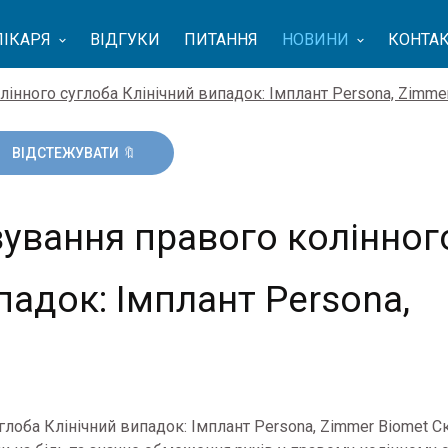
ЛІКАРЯ
ВІДГУКИ
ПИТАННЯ
НОВИНИ
КОНТА
keyboard_arrow_down
keyboard_arrow_down
інного суглоба Клінічний випадок: Імплант Persona, Zimme
ування правого колінног
падок: Імплант Persona,
лоба Клінічний випадок: Імплант Persona, Zimmer Biomet С