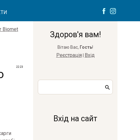
КТИ
r Biomet
Здоров'я вам!
Вітаю Вас
,
Гость
!
Реєстрація
Вхід
|
22:23
о
Вхід на сайт
карги