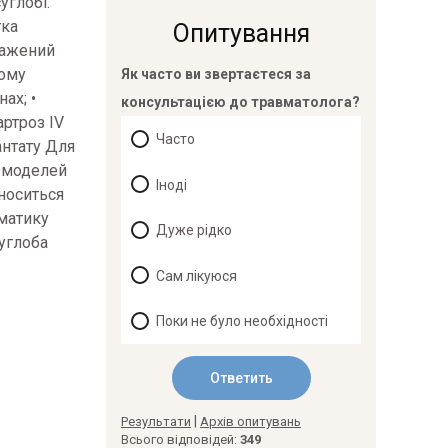
углобі.
тка
Опитування
ражений
ному
Як часто ви звертаєтеся за
ах; •
консультацією до травматолога?
артроз IV
Часто
антату Для
х моделей
Іноді
дноситься
ематику
Дуже рідко
суглоба
Сам лікуюся
Поки не було необхідності
|
Результати
Архів опитувань
Всього відповідей:
349