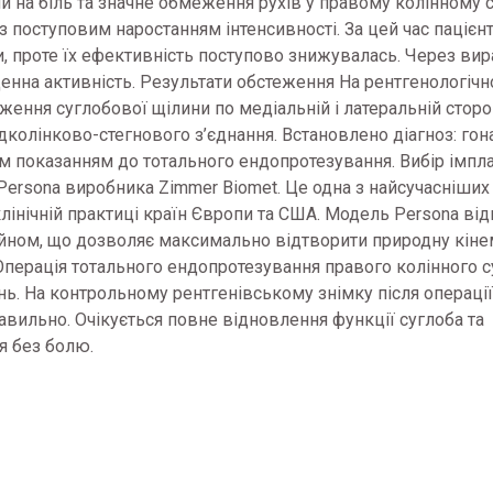
и на біль та значне обмеження рухів у правому колінному с
 поступовим наростанням інтенсивності. За цей час пацієн
, проте їх ефективність поступово знижувалась. Через ви
денна активність. Результати обстеження На рентгенологіч
ження суглобової щілини по медіальній і латеральній сторон
адколінково-стегнового з’єднання. Встановлено діагноз: гон
им показанням до тотального ендопротезування. Вибір імпл
Persona виробника Zimmer Biomet. Це одна з найсучасніши
клінічній практиці країн Європи та США. Модель Persona ві
айном, що дозволяє максимально відтворити природну кін
т Операція тотального ендопротезування правого колінного 
ь. На контрольному рентгенівському знімку після операції
вильно. Очікується повне відновлення функції суглоба та
я без болю.