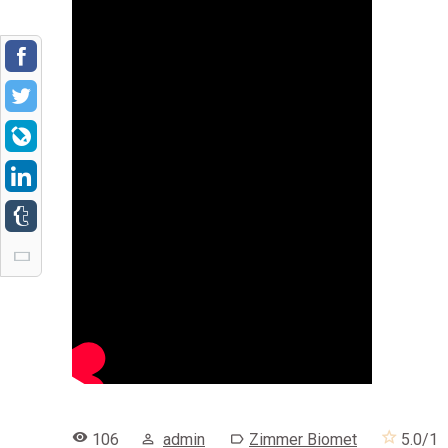
106
admin
Zimmer Biomet
5.0
/
1