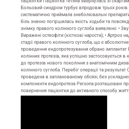
пацієнтки Пацієнтка Тетяна звернулась зі скаргам
Больовий синдром турбує впродовж трьох років з
систематично приймала знеболювальні препарати
біль значно погіршилась якість ходьби та повсяк
знімку правого колінного суглоба виявлено: • Зву
Виражені остеофіти (кісткові нарости); • Артроз н
стадії правого колінного суглоба, що є абсолютн
проведення ендопротезування обрано імплантат 
колінних протезів, яка успішно застосовується в 
до протезів нового покоління з анатомічним диз
колінного суглоба. Перебіг операції та результа
проведена в запланованому обсязі, без ускладнен
компоненти ендопротеза Persona розташовані пра
повернення пацієнтки до активного способу житт